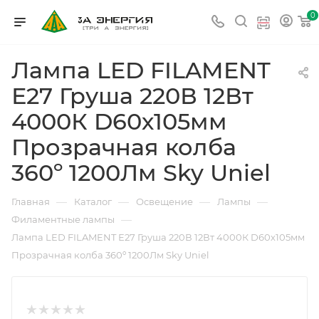
0
Лампа LED FILAMENT
Е27 Груша 220В 12Вт
4000К D60х105мм
Прозрачная колба
360º 1200Лм Sky Uniel
—
—
—
—
Главная
Каталог
Освещение
Лампы
—
Филаментные лампы
Лампа LED FILAMENT Е27 Груша 220В 12Вт 4000К D60х105мм
Прозрачная колба 360º 1200Лм Sky Uniel