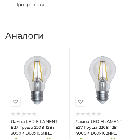
Прозрачная
Аналоги
Лампа LED FILAMENT
Лампа LED FILAMENT
Е27 Груша 220В 12Вт
Е27 Груша 220В 12Вт
3000К D60х105мм
4000К D60х102мм
Прозрачная колба 360º
Прозрачная колба 360º