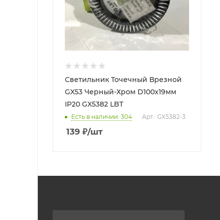
Светильник Точечный Врезной
GX53 Черный-Хром D100х19мм
IP20 GX5382 LBT
Есть в наличии: 304
Арт.: GX5382-3
139
₽
/шт