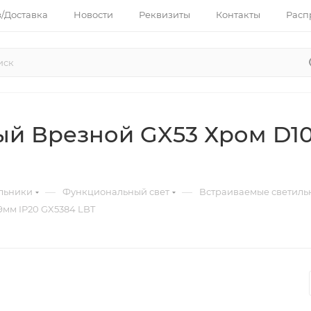
з/Доставка
Новости
Реквизиты
Контакты
Расп
ый Врезной GX53 Хром D10
—
—
льники
Функциональный свет
Встраиваемые светиль
9мм IP20 GX5384 LBT