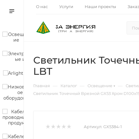
О нас
Услуги
Наши проекты
Зака
Светильник Точечн
LBT
—
—
—
Главная
Каталог
Освещение
Свети
Светильник Точечный Врезной GX53 Хром D100х1
Артикул:
GX5384-1