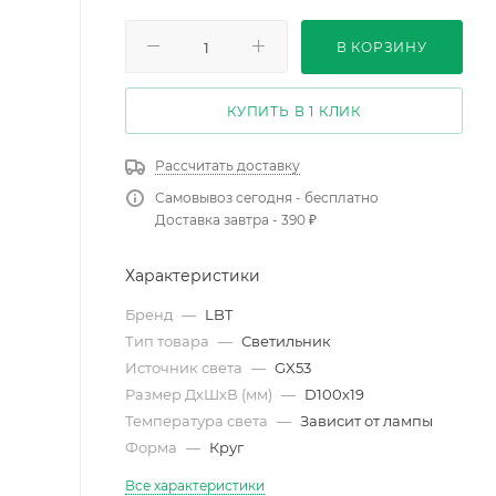
В КОРЗИНУ
КУПИТЬ В 1 КЛИК
Рассчитать доставку
Самовывоз сегодня - бесплатно
Доставка завтра - 390 ₽
Характеристики
Бренд
—
LBT
Тип товара
—
Светильник
Источник света
—
GX53
Размер ДхШхВ (мм)
—
D100х19
Температура света
—
Зависит от лампы
Форма
—
Круг
Все характеристики