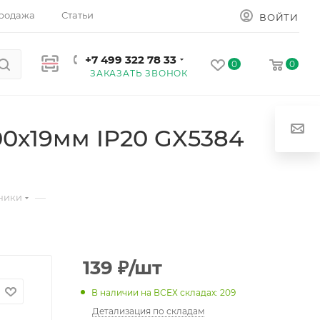
родажа
Статьи
ВОЙТИ
+7 499 322 78 33
0
0
ЗАКАЗАТЬ ЗВОНОК
0х19мм IP20 GX5384
—
ники
139
₽
/шт
В наличии на ВСЕХ складах: 209
Детализация по складам