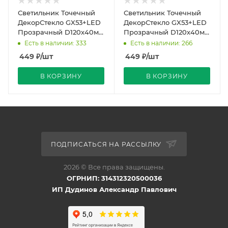
Светильник Точечный
Светильник Точечный
ДекорСтекло GX53+LED
ДекорСтекло GX53+LED
Прозрачный D120х40мм
Прозрачный D120х40мм
IP20 KG5321 LBT
IP20 KG5319 LBT
Есть в наличии: 333
Есть в наличии: 266
449
₽
/шт
449
₽
/шт
В КОРЗИНУ
В КОРЗИНУ
ПОДПИСАТЬСЯ НА РАССЫЛКУ
2026 © Все права защищены.
ОГРНИП: 314312320500036
ИП Дудинов Александр Павлович