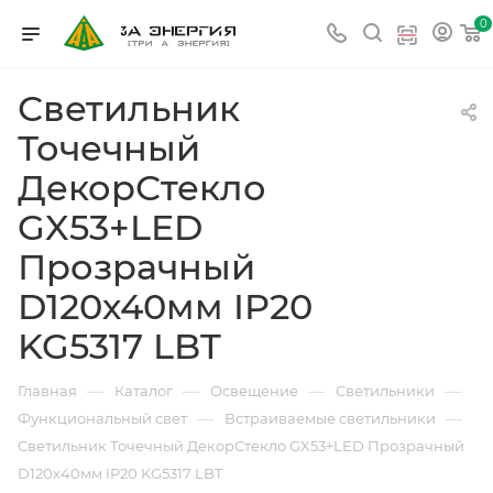
0
Светильник
Точечный
ДекорСтекло
GX53+LED
Прозрачный
D120х40мм IP20
KG5317 LBT
—
—
—
—
Главная
Каталог
Освещение
Светильники
—
—
Функциональный свет
Встраиваемые светильники
Светильник Точечный ДекорСтекло GX53+LED Прозрачный
D120х40мм IP20 KG5317 LBT