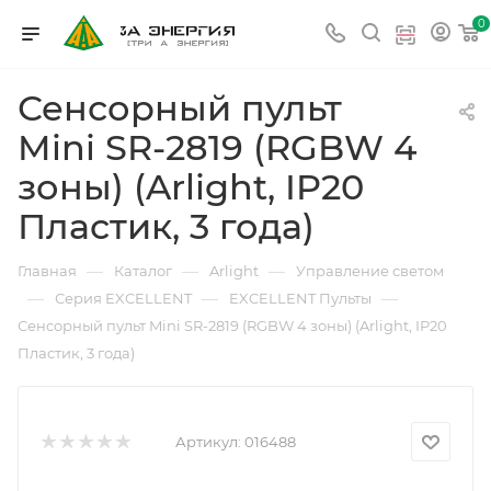
0
Сенсорный пульт
Mini SR-2819 (RGBW 4
зоны) (Arlight, IP20
Пластик, 3 года)
—
—
—
Главная
Каталог
Arlight
Управление светом
—
—
—
Серия EXCELLENT
EXCELLENT Пульты
Сенсорный пульт Mini SR-2819 (RGBW 4 зоны) (Arlight, IP20
Пластик, 3 года)
Артикул:
016488