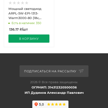
Мощный светодиод
ARPL-5W-EPI-1313-
Warm3000-80 (18v,
300mA) (Arlight,
Есть в наличии: 350
13.5х13.5мм (матрица))
136.17
₽
/шт
В КОРЗИНУ
ПОДПИСАТЬСЯ НА РАССЫЛКУ
2026 © Все права защищены.
ОГРНИП: 314312320500036
ИП Дудинов Александр Павлович