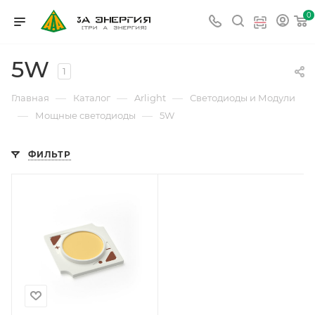
0
5W
1
—
—
—
Главная
Каталог
Arlight
Светодиоды и Модули
—
—
Мощные светодиоды
5W
ФИЛЬТР