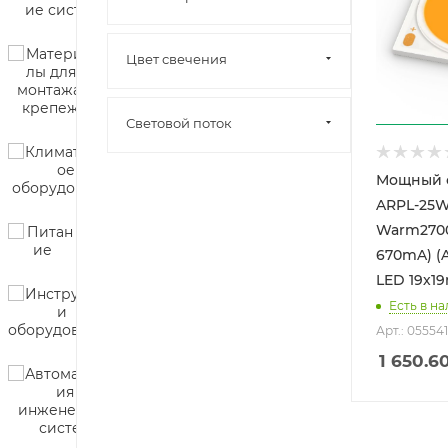
Цвет свечения
Световой поток
Мощный 
ARPL-25W
Warm2700
670mA) (A
LED 19х1
Есть в на
Арт.: 055541
1 650.6