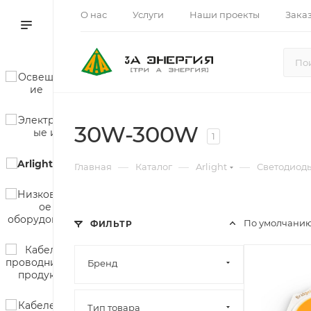
О нас
Услуги
Наши проекты
Зака
30W-300W
1
—
—
—
Главная
Каталог
Arlight
Светодиод
По умолчанию
ФИЛЬТР
Бренд
Тип товара