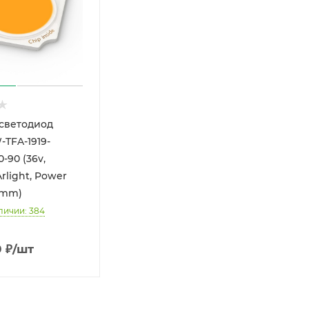
светодиод
-TFA-1919-
-90 (36v,
rlight, Power
9mm)
личии: 384
0
₽
/шт