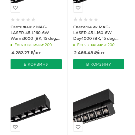
Светильник MAG-
Светильник MAG-
LASER-45-L160-6W
LASER-45-L160-6W
Warm3000 (BK, 15 deg,
Day4000 (BK, 15 deg,
24V) (Arlight, IP20
24V) (Arlight, IP20
Есть в наличии: 200
Есть в наличии: 200
Металл, 5 лет)
Металл, 5 лет)
4 282.27
₽
/шт
2 466.48
₽
/шт
В КОРЗИНУ
В КОРЗИНУ