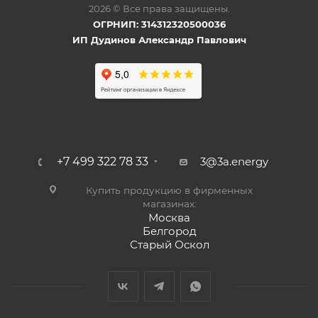
2026 © Все права защищены.
ОГРНИП: 314312320500036
ИП Дудинов Александр Павлович
+7 499 322 78 33
3@3a.energy
Купить продукцию в фирменных
магазинах:
Москва
Белгород
Старый Оскол