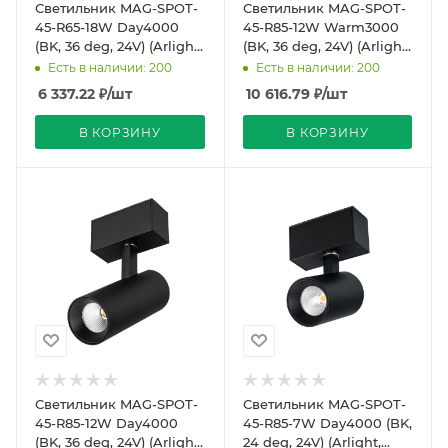
Светильник MAG-SPOT-
Светильник MAG-SPOT-
45-R65-18W Day4000
45-R85-12W Warm3000
(BK, 36 deg, 24V) (Arlight,
(BK, 36 deg, 24V) (Arlight,
IP20 Металл, 5 лет)
IP20 Металл, 5 лет)
Есть в наличии: 200
Есть в наличии: 200
6 337.22
₽
/шт
10 616.79
₽
/шт
В КОРЗИНУ
В КОРЗИНУ
Светильник MAG-SPOT-
Светильник MAG-SPOT-
45-R85-12W Day4000
45-R85-7W Day4000 (BK,
(BK, 36 deg, 24V) (Arlight,
24 deg, 24V) (Arlight,