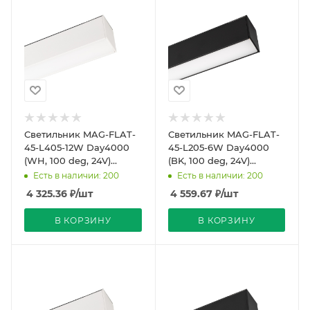
Светильник MAG-FLAT-
Светильник MAG-FLAT-
45-L405-12W Day4000
45-L205-6W Day4000
(WH, 100 deg, 24V)
(BK, 100 deg, 24V)
(Arlight, IP20 Металл, 5
(Arlight, IP20 Металл, 5
Есть в наличии: 200
Есть в наличии: 200
лет)
лет)
4 325.36
₽
/шт
4 559.67
₽
/шт
В КОРЗИНУ
В КОРЗИНУ