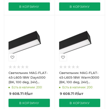
В КОРЗИНУ
В КОРЗИНУ
Светильник MAG-FLAT-
Светильник MAG-FLAT-
45-L605-18W Day4000
45-L605-18W Warm3000
(BK, 100 deg, 24V)
(BK, 100 deg, 24V)
(Arlight, IP20 Металл, 5
(Arlight, IP20 Металл, 5
Есть в наличии: 200
Есть в наличии: 200
лет)
лет)
9 608.71
₽
/шт
9 608.71
₽
/шт
В КОРЗИНУ
В КОРЗИНУ