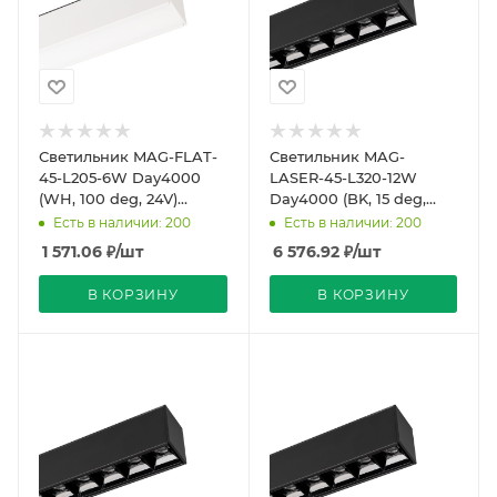
Светильник MAG-FLAT-
Светильник MAG-
45-L205-6W Day4000
LASER-45-L320-12W
(WH, 100 deg, 24V)
Day4000 (BK, 15 deg,
(Arlight, IP20 Металл, 5
24V) (Arlight, IP20
Есть в наличии: 200
Есть в наличии: 200
лет)
Металл, 5 лет)
1 571.06
₽
/шт
6 576.92
₽
/шт
В КОРЗИНУ
В КОРЗИНУ