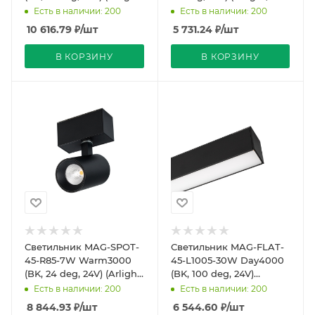
IP20 Металл, 5 лет)
IP20 Металл, 5 лет)
Есть в наличии: 200
Есть в наличии: 200
10 616.79
₽
/шт
5 731.24
₽
/шт
В КОРЗИНУ
В КОРЗИНУ
Светильник MAG-SPOT-
Светильник MAG-FLAT-
45-R85-7W Warm3000
45-L1005-30W Day4000
(BK, 24 deg, 24V) (Arlight,
(BK, 100 deg, 24V)
IP20 Металл, 5 лет)
(Arlight, IP20 Металл, 5
Есть в наличии: 200
Есть в наличии: 200
лет)
8 844.93
₽
/шт
6 544.60
₽
/шт