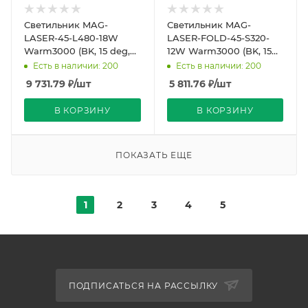
Светильник MAG-
Светильник MAG-
LASER-45-L480-18W
LASER-FOLD-45-S320-
Warm3000 (BK, 15 deg,
12W Warm3000 (BK, 15
24V) (Arlight, IP20
deg, 24V) (Arlight, IP20
Есть в наличии: 200
Есть в наличии: 200
Металл, 5 лет)
Металл, 5 лет)
9 731.79
₽
/шт
5 811.76
₽
/шт
В КОРЗИНУ
В КОРЗИНУ
ПОКАЗАТЬ ЕЩЕ
1
2
3
4
5
ПОДПИСАТЬСЯ НА РАССЫЛКУ