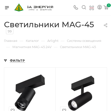
0
Светильники MAG-45
99
—
—
—
Главная
Каталог
Arlight
Системы освещения
—
—
Магнитная MAG-45 24V
Светильники MAG-45
ФИЛЬТР