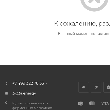
К сожалению, раз
В данный момент нет актив
+7 499 322 78 33
3@3a.energy
Купить продукцию в
фирменных магазинах: