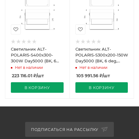
Светильник ALT-
Светильник ALT-
POLARIS-S400x300-
POLARIS-S300x200-150W
300W Day5000 (BK, 6
Day5000 (BK, 6 deg,
deg, 230V) (Arlight, IP66
230V) (Arlight, IP66
Нет в наличии
Нет в наличии
Металл, 3 года)
Металл, 3 года)
223 116.01
₽
/шт
105 991.56
₽
/шт
В КОРЗИНУ
В КОРЗИНУ
ПОДПИСАТЬСЯ НА РАССЫЛКУ