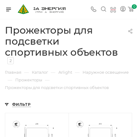
0
Прожекторы для
подсветки
спортивных объектов
2
—
—
—
Главная
Каталог
Arlight
Наружное освещение
—
—
Прожекторы
Прожекторы для подсветки спортивных объектов
ФИЛЬТР