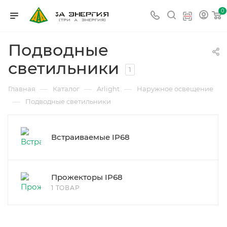
0
Подводные
светильники
1
—
—
—
Главная
Каталог
Arlight
Наружное освещение
—
Подводные светильники
Встраиваемые IP68
Прожекторы IP68
1 ТОВАР