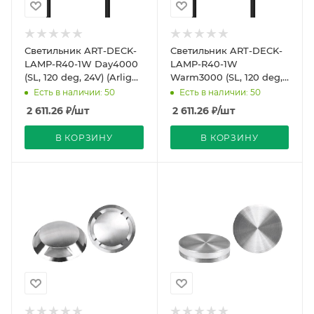
Светильник ART-DECK-
Светильник ART-DECK-
LAMP-R40-1W Day4000
LAMP-R40-1W
(SL, 120 deg, 24V) (Arlight,
Warm3000 (SL, 120 deg,
IP67 Металл, 3 года)
24V) (Arlight, IP67
Есть в наличии: 50
Есть в наличии: 50
Металл, 3 года)
2 611.26
₽
/шт
2 611.26
₽
/шт
В КОРЗИНУ
В КОРЗИНУ