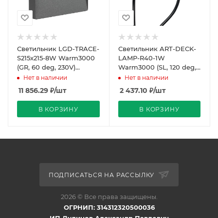
Светильник LGD-TRACE-
Светильник ART-DECK-
S215x215-8W Warm3000
LAMP-R40-1W
(GR, 60 deg, 230V)
Warm3000 (SL, 120 deg,
(Arlight, IP65 Металл, 3
12-24V) (Arlight, IP67
Нет в наличии
Нет в наличии
года)
Металл, 3 года)
11 856.29
₽
/шт
2 437.10
₽
/шт
В КОРЗИНУ
В КОРЗИНУ
ПОДПИСАТЬСЯ НА РАССЫЛКУ
2026 © Все права защищены.
ОГРНИП: 314312320500036