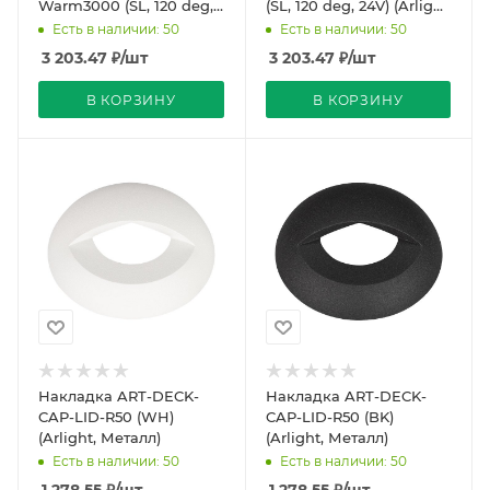
Warm3000 (SL, 120 deg,
(SL, 120 deg, 24V) (Arlight,
24V) (Arlight, IP67
IP67 Металл, 3 года)
Есть в наличии: 50
Есть в наличии: 50
Металл, 3 года)
3 203.47
₽
/шт
3 203.47
₽
/шт
В КОРЗИНУ
В КОРЗИНУ
Накладка ART-DECK-
Накладка ART-DECK-
CAP-LID-R50 (WH)
CAP-LID-R50 (BK)
(Arlight, Металл)
(Arlight, Металл)
Есть в наличии: 50
Есть в наличии: 50