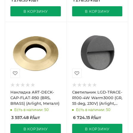
1 278.55
₽
/шт
1 278.55
₽
/шт
В КОРЗИНУ
В КОРЗИНУ
Накладка ART-DECK-
Светильник LGD-TRACE-
CAP-FLAT-R50 (BRS,
R100-4W Warm3000 (GR,
BRASS) (Arlight, Металл)
55 deg, 230V) (Arlight,
IP65 Металл, 3 года)
Есть в наличии: 50
Есть в наличии: 50
3 557.48
₽
/шт
6 724.15
₽
/шт
В КОРЗИНУ
В КОРЗИНУ