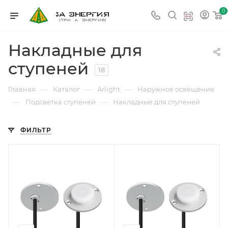
0
Накладные для
ступеней
18
—
—
—
Главная
Каталог
Arlight
Наружное освещение
—
—
Подсветка ступеней
Накладные для ступеней
ФИЛЬТР