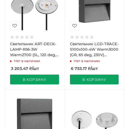
Светильник ART-DECK-
Светильник LGD-TRACE-
LAMP-R56-3W
S100x100-4W Warm3000
Warm2700 (SL, 120 deg,
(GR, 65 deg, 230V)
24V) (Arlight, IP67
(Arlight, IP65 Металл, 3
Нет в наличии
Нет в наличии
Металл, 3 года)
года)
3 203.47
₽
/шт
6 753.17
₽
/шт
В КОРЗИНУ
В КОРЗИНУ