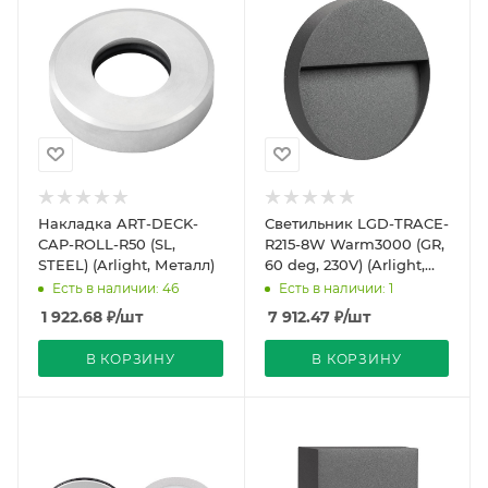
Накладка ART-DECK-
Светильник LGD-TRACE-
CAP-ROLL-R50 (SL,
R215-8W Warm3000 (GR,
STEEL) (Arlight, Металл)
60 deg, 230V) (Arlight,
IP65 Металл, 3 года)
Есть в наличии: 46
Есть в наличии: 1
1 922.68
₽
/шт
7 912.47
₽
/шт
В КОРЗИНУ
В КОРЗИНУ