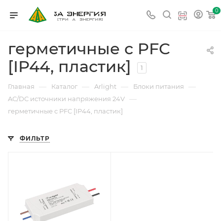
0
герметичные с PFC
[IP44, пластик]
1
—
—
—
—
Главная
Каталог
Arlight
Блоки питания
—
AC/DC источники напряжения 24V
герметичные с PFC [IP44, пластик]
ФИЛЬТР