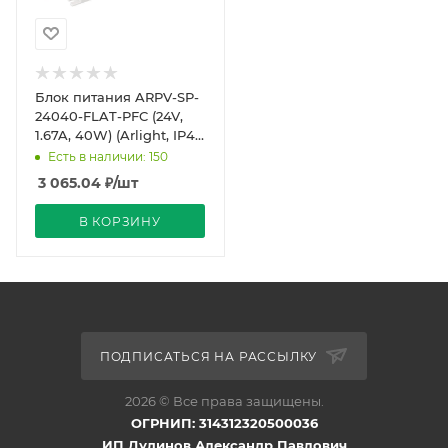
Блок питания ARPV-SP-
24040-FLAT-PFC (24V,
1.67A, 40W) (Arlight, IP44
Пластик, 5 лет)
Есть в наличии: 150
3 065.04
₽
/шт
В КОРЗИНУ
ПОДПИСАТЬСЯ НА РАССЫЛКУ
2026 © Все права защищены.
ОГРНИП: 314312320500036
ИП Дудинов Александр Павлович