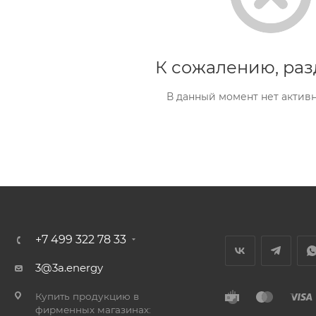
К сожалению, раз
В данный момент нет актив
+7 499 322 78 33
3@3a.energy
Купить продукцию в
фирменных магазинах: