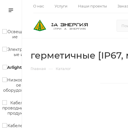
О нас
Услуги
Наши проекты
Зака
герметичные [IP67, 
—
Главная
Каталог