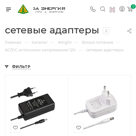
0
сетевые адаптеры
2
—
—
—
—
Главная
Каталог
Arlight
Блоки питания
—
AC/DC источники напряжения 12V
сетевые адаптеры
ФИЛЬТР