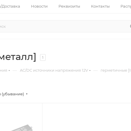
з/Доставка
Новости
Реквизиты
Контакты
Расп
металл]
1
—
—
ания
AC/DC источники напряжения 12V
герметичные [I
 (убывание)