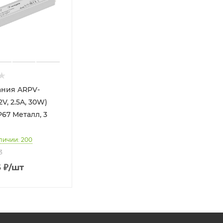
ания ARPV-
2V, 2.5A, 30W)
IP67 Металл, 3
личии: 200
3
6
₽
/шт