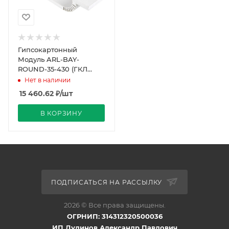
Гипсокартонный
Модуль ARL-BAY-
ROUND-35-430 (ГКЛ
12.5мм) (Arlight, -)
Нет в наличии
15 460.62
₽
/шт
В КОРЗИНУ
ПОДПИСАТЬСЯ НА РАССЫЛКУ
2026 © Все права защищены.
ОГРНИП: 314312320500036
ИП Дудинов Александр Павлович