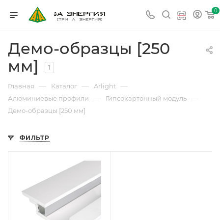
0
Демо-образцы [250
мм]
1
—
—
—
Главная
Каталог
Arlight
—
—
Алюминиевые профили
Гипсокартонный модуль
Демо-образцы [250 мм]
ФИЛЬТР