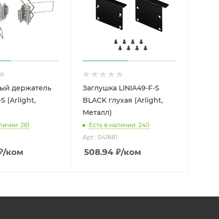
ый держатель
Заглушка LINIA49-F-S
S (Arlight,
BLACK глухая (Arlight,
Металл)
личии: 261
Есть в наличии: 240
Арт.: 041881
₽
/ком
508.94
₽
/ком