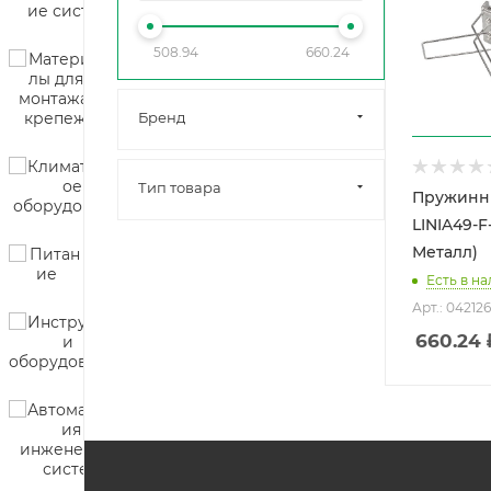
508.94
660.24
Бренд
Тип товара
Пружинн
LINIA49-F-
Металл)
Есть в на
Арт.: 042126
660.24