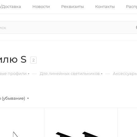
з/Доставка
Новости
Реквизиты
Контакты
Расп
илю S
2
—
—
вые профили
Для линейных светильников
Аксессуары
 (убывание)