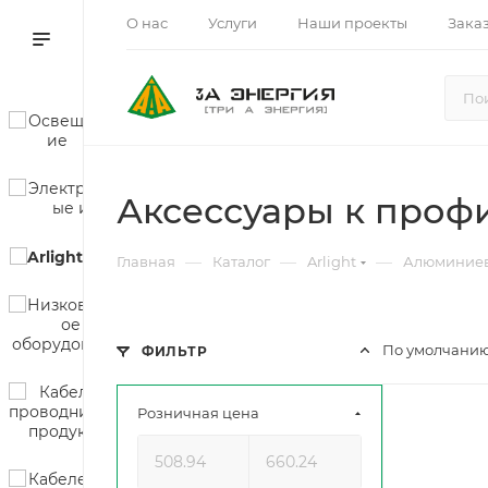
О нас
Услуги
Наши проекты
Зака
Аксессуары к проф
—
—
—
Главная
Каталог
Arlight
Алюминие
По умолчанию
ФИЛЬТР
Розничная цена