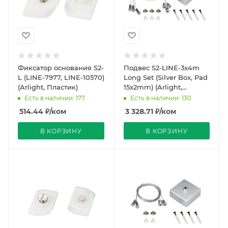
Фиксатор основания S2-
Подвес S2-LINE-3x4m
L (LINE-7977, LINE-10570)
Long Set (Silver Box, Pad
(Arlight, Пластик)
15x2mm) (Arlight,
Металл)
Есть в наличии: 177
Есть в наличии: 130
514.44
₽
/ком
3 328.71
₽
/ком
В КОРЗИНУ
В КОРЗИНУ