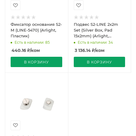
Фиксатор основания S2-
Подвес S2-LINE 2x2m
M (LINE-5470) (Arlight,
Set (Silver Box, Pad
Пластик)
15x2mm) (Arlight,
Металл)
Есть в наличии: 85
Есть в наличии: 34
440.16
₽
/ком
3 136.14
₽
/ком
В КОРЗИНУ
В КОРЗИНУ