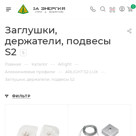
0
Заглушки,
держатели, подвесы
S2
5
—
—
—
Главная
Каталог
Arlight
—
—
Алюминиевые профили
ARLIGHT S2-LUX
Заглушки, держатели, подвесы S2
ФИЛЬТР