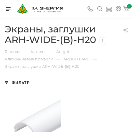
0
Экраны, заглушки
ARH-WIDE-(B)-H20
1
—
—
—
Главная
Каталог
Arlight
—
—
Алюминиевые профили
ARLIGHT ARH
Экраны, заглушки ARH-WIDE-(B)-H20
ФИЛЬТР