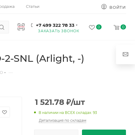
родажа
Статьи
ВОЙТИ
+7 499 322 78 33
0
0
ЗАКАЗАТЬ ЗВОНОК
SNL (Arlight, -)
—
LO
1 521.78
₽
/шт
В наличии на ВСЕХ складах: 93
Детализация по складам