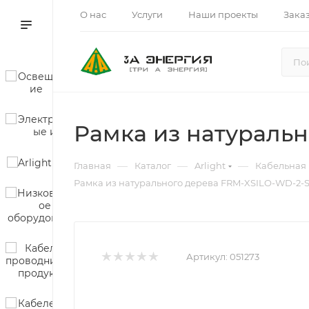
О нас
Услуги
Наши проекты
Зака
Рамка из натурально
—
—
—
Главная
Каталог
Arlight
Кабельная
Рамка из натурального дерева FRM-XSILO-WD-2-SNL
Артикул:
051273