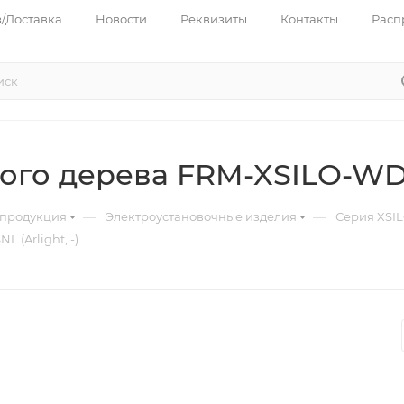
з/Доставка
Новости
Реквизиты
Контакты
Расп
го дерева FRM-XSILO-WD-2-
—
—
 продукция
Электроустановочные изделия
Серия XSI
 (Arlight, -)