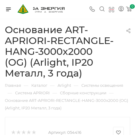
0
Основание ART-
APRIORI-RECTANGLE-
HANG-3000x2000
(OG) (Arlight, IP20
Металл, 3 года)
—
—
—
Главная
Каталог
Arlight
Системы освещения
—
—
—
Система APRIORI
Сборные конструкции
Основание ART-APRIORI-RECTANGLE-HANG-3000x2000 (OG)
(Arlight, IP20 Металл, 3 года)
Артикул:
054416