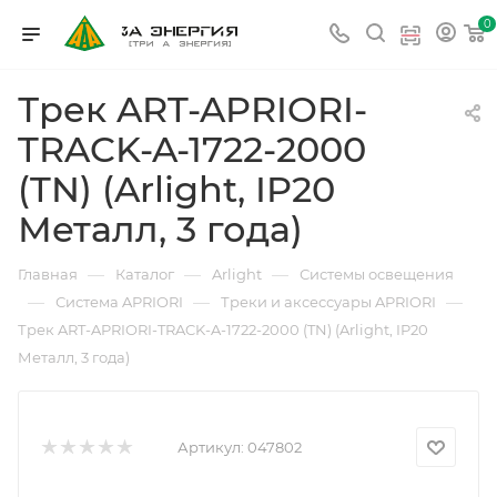
0
Трек ART-APRIORI-
TRACK-A-1722-2000
(TN) (Arlight, IP20
Металл, 3 года)
—
—
—
Главная
Каталог
Arlight
Системы освещения
—
—
—
Система APRIORI
Треки и аксессуары APRIORI
Трек ART-APRIORI-TRACK-A-1722-2000 (TN) (Arlight, IP20
Металл, 3 года)
Артикул:
047802