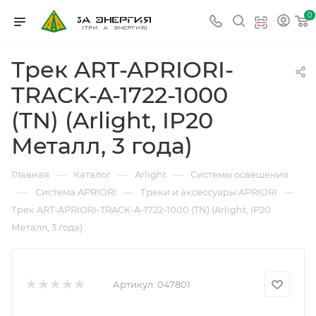
0
Трек ART-APRIORI-
TRACK-A-1722-1000
(TN) (Arlight, IP20
Металл, 3 года)
—
—
—
Главная
Каталог
Arlight
Системы освещения
—
—
—
Система APRIORI
Треки и аксессуары APRIORI
Трек ART-APRIORI-TRACK-A-1722-1000 (TN) (Arlight, IP20
Металл, 3 года)
Артикул:
047801