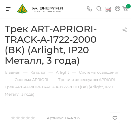
0
Трек ART-APRIORI-
TRACK-A-1722-2000
(BK) (Arlight, IP20
Металл, 3 года)
—
—
—
Главная
Каталог
Arlight
Системы освещения
—
—
—
Система APRIORI
Треки и аксессуары APRIORI
Трек ART-APRIORI-TRACK-A-1722-2000 (BK) (Arlight, IP20
Металл, 3 года)
Артикул:
044783