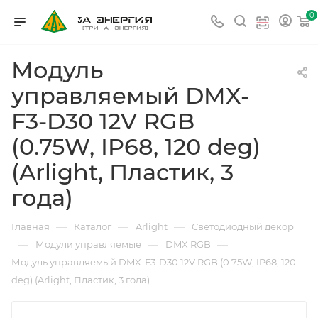
0
Модуль
управляемый DMX-
F3-D30 12V RGB
(0.75W, IP68, 120 deg)
(Arlight, Пластик, 3
года)
—
—
—
Главная
Каталог
Arlight
Светодиодный декор
—
—
—
Модули управляемые
DMX RGB
Модуль управляемый DMX-F3-D30 12V RGB (0.75W, IP68, 120
deg) (Arlight, Пластик, 3 года)