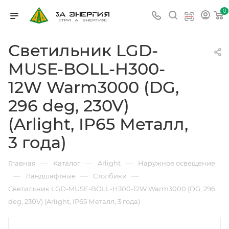
0
Светильник LGD-
MUSE-BOLL-H300-
12W Warm3000 (DG,
296 deg, 230V)
(Arlight, IP65 Металл,
3 года)
—
—
—
Главная
Каталог
Arlight
Наружное освещение
—
—
—
Ландшафтные
Столбики
Светильник LGD-MUSE-BOLL-H300-12W Warm3000 (DG, 296
deg, 230V) (Arlight, IP65 Металл, 3 года)