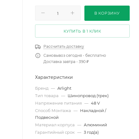
В КОРЗИНУ
КУПИТЬ В 1 КЛИК
Рассчитать доставку
Самовывоз сегодня - бесплатно
Доставка завтра - 390 ₽
Характеристики
Бренд
—
Arlight
Тип товара
—
Шинопровод (трек)
Напряжение питания
—
48 V
Способ Монтажа
—
Накладной /
Подвесной
Материал корпуса
—
Алюминий
Гарантийный срок
—
3 год(а)