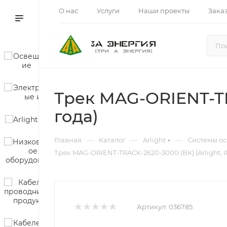
О нас
Услуги
Наши проекты
Зака
Трек MAG-ORIENT-TRA
года)
—
—
—
Главная
Каталог
Arlight
Системы о
Трек MAG-ORIENT-TRACK-2620-3000 (BK) (Arlight, I
Артикул:
036785