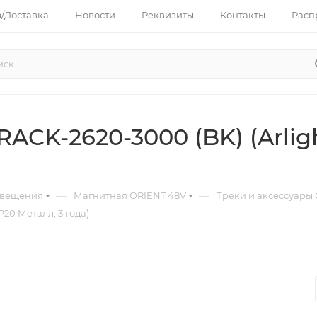
з/Доставка
Новости
Реквизиты
Контакты
Расп
CK-2620-3000 (BK) (Arligh
—
—
свещения
Магнитная ORIENT 48V
Треки и аксессуары
P20 Металл, 3 года)