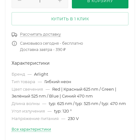
В КОРЗИНУ
КУПИТЬ В 1 КЛИК
Рассчитать доставку
Самовывоз сегодня - бесплатно
Доставка завтра - 390 ₽
Характеристики
Бренд
—
Arlight
Тип товара
—
Гибкий неон
Цвет свечения
—
Red | Красный 625 nm / Green |
Зелёный 525 nm / Blue | Синий 470 nm
Длина волны
—
typ: 625 nm / typ: 525 nm / typ: 470 nm
Угол излучения
—
typ: 120 °
Напряжение питания
—
230 V
Все характеристики