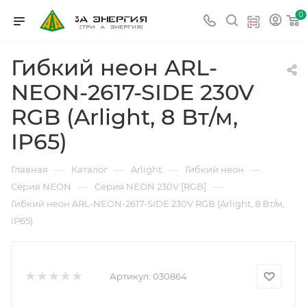
0
Гибкий неон ARL-
NEON-2617-SIDE 230V
RGB (Arlight, 8 Вт/м,
IP65)
—
—
—
—
Главная
Каталог
Arlight
Гибкий неон
—
—
Серия NEON
Серия NEON 230V [RGB]
Гибкий неон ARL-NEON-2617-SIDE 230V RGB (Arlight, 8 Вт/м,
IP65)
Артикул:
030864