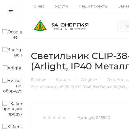
О нас
Услуги
Наши проекты
Зака
Светильник CLIP-38
(Arlight, IP40 Металл
—
—
—
Главная
Каталог
Arlight
Системы о
Светильник CLIP-38-SPOT-R146-6W Day4000 (WH, 24 d
Артикул:
028940