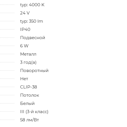
typ: 4000 K
24 V
typ: 350 lm
IP40
Подвесной
6 W
Металл
3 год(а)
Поворотный
Нет
CLIP-38
Потолок
Белый
III (3-й класс)
58 лм/Вт