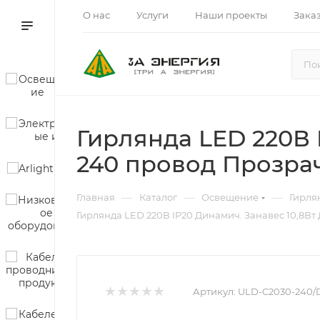
О нас
Услуги
Наши проекты
Зака
Гирлянда LED 220В 
240 провод Прозрач
—
—
—
Главная
Каталог
Освещение
Гирля
Гирлянда LED 220В IP20 Динамич. Занавес 10,8Вт
Артикул:
ULD-C2030-240/D