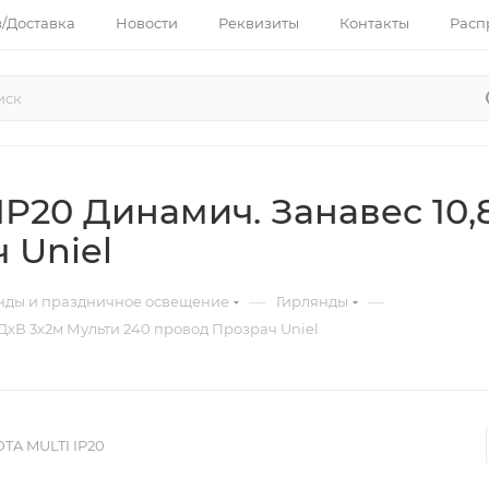
з/Доставка
Новости
Реквизиты
Контакты
Расп
IP20 Динамич. Занавес 10,
 Uniel
—
—
нды и праздничное освещение
Гирлянды
 ДхВ 3х2м Мульти 240 провод Прозрач Uniel
TA MULTI IP20