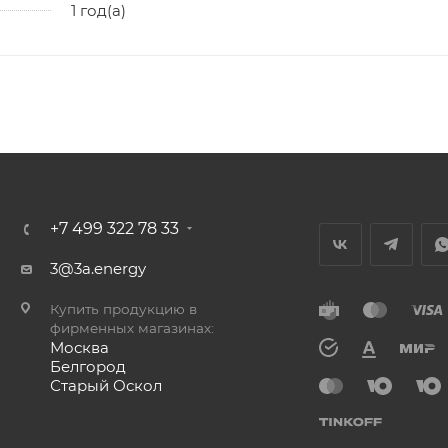
1 год(а)
+7 499 322 78 33
3@3a.energy
Купить продукцию в
фирменных магазинах:
Москва
Белгород
Старый Оскол