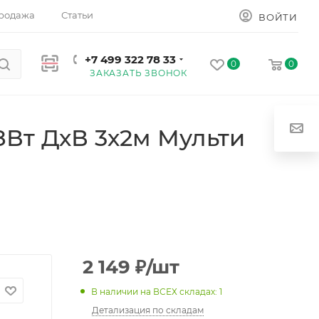
родажа
Статьи
ВОЙТИ
+7 499 322 78 33
0
0
ЗАКАЗАТЬ ЗВОНОК
8Вт ДхВ 3х2м Мульти
2 149
₽
/шт
В наличии на ВСЕХ складах: 1
Детализация по складам