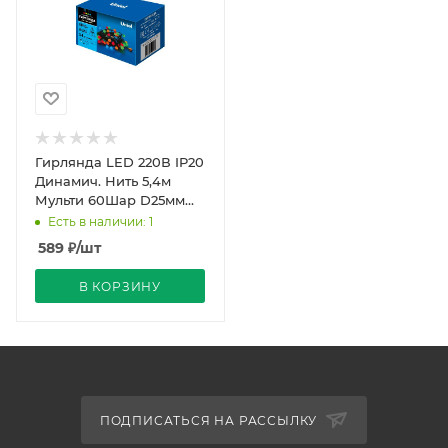
Гирлянда LED 220В IP20
Динамич. Нить 5,4м
Мульти 60Шар D25мм
провод Зеленый Uniel
Есть в наличии: 1
589
₽
/шт
В КОРЗИНУ
ПОДПИСАТЬСЯ НА РАССЫЛКУ