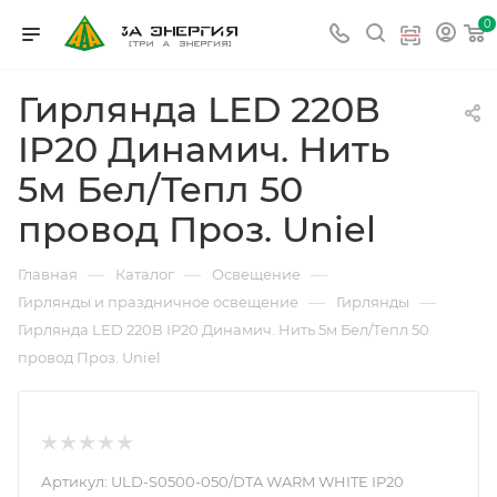
0
Гирлянда LED 220В
IP20 Динамич. Нить
5м Бел/Тепл 50
провод Проз. Uniel
—
—
—
Главная
Каталог
Освещение
—
—
Гирлянды и праздничное освещение
Гирлянды
Гирлянда LED 220В IP20 Динамич. Нить 5м Бел/Тепл 50
провод Проз. Uniel
Артикул:
ULD-S0500-050/DTA WARM WHITE IP20