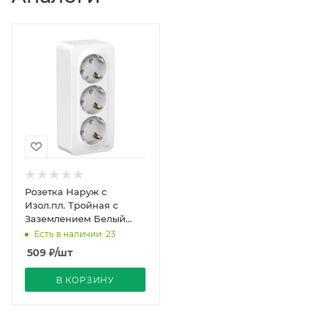
Розетка Наруж с
Изол.пл. Тройная с
Заземлением Белый
IP20 16А 250В BLANCA
Есть в наличии: 23
Schneider Electric
509
₽
/шт
В КОРЗИНУ