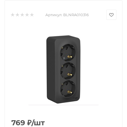
Артикул:
BLNRA010316
769
₽
/шт