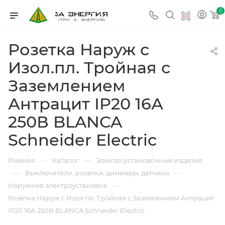
0
Розетка Наруж с
Изол.пл. Тройная с
Заземлением
Антрацит IP20 16А
250В BLANCA
Schneider Electric
—
—
Главная
Каталог
Электроустановочные изделия
—
—
Выключатели, розетки, диммеры, датчики
—
Наружняя электроустановка
Розетка Наруж с Изол.пл. Тройная с Заземлением Антрацит
IP20 16А 250В BLANCA Schneider Electric