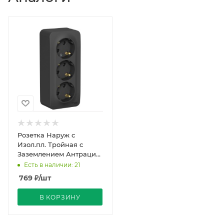
Розетка Наруж с
Изол.пл. Тройная с
Заземлением Антрацит
IP20 16А 250В BLANCA
Есть в наличии: 21
Schneider Electric
769
₽
/шт
В КОРЗИНУ