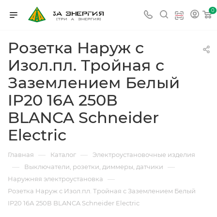
0
Розетка Наруж с
Изол.пл. Тройная с
Заземлением Белый
IP20 16А 250В
BLANCA Schneider
Electric
—
—
Главная
Каталог
Электроустановочные изделия
—
—
Выключатели, розетки, диммеры, датчики
—
Наружняя электроустановка
Розетка Наруж с Изол.пл. Тройная с Заземлением Белый
IP20 16А 250В BLANCA Schneider Electric