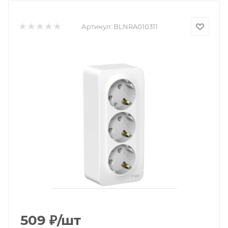
Артикул:
BLNRA010311
509
₽
/шт