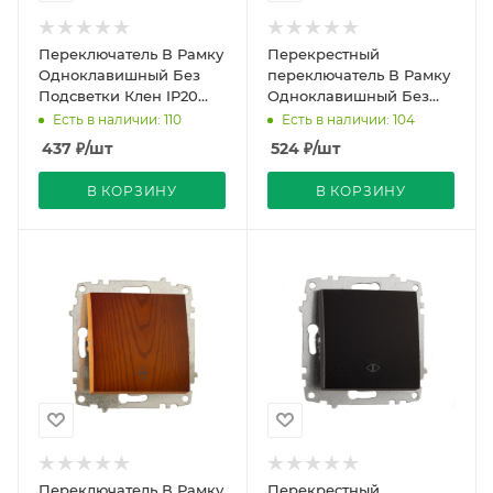
Переключатель В Рамку
Перекрестный
Одноклавишный Без
переключатель В Рамку
Подсветки Клен IP20
Одноклавишный Без
10А 250В Zena Vega EL-
Подсветки Кремовый
Есть в наличии: 110
Есть в наличии: 104
BI
IP20 10А 250В Zena Vega
437
₽
/шт
524
₽
/шт
EL
В КОРЗИНУ
В КОРЗИНУ
Переключатель В Рамку
Перекрестный