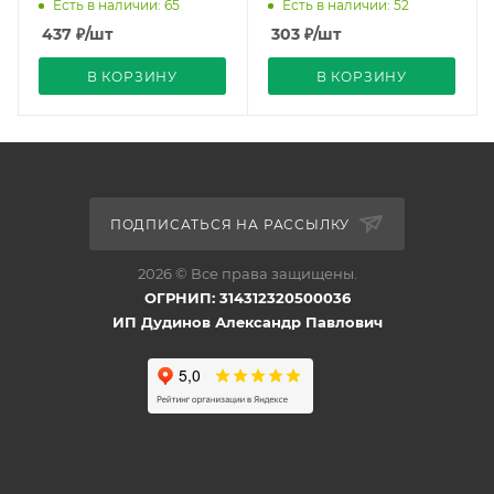
дерево IP20 10А 250В
IP20 10А 250В Zena Vega
Есть в наличии: 65
Есть в наличии: 52
Zena Vega EL-BI
EL-BI
437
₽
/шт
303
₽
/шт
В КОРЗИНУ
В КОРЗИНУ
ПОДПИСАТЬСЯ НА РАССЫЛКУ
2026 © Все права защищены.
ОГРНИП: 314312320500036
ИП Дудинов Александр Павлович