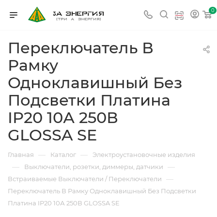
0
Переключатель В
Рамку
Одноклавишный Без
Подсветки Платина
IP20 10А 250В
GLOSSA SE
—
—
Главная
Каталог
Электроустановочные изделия
—
—
Выключатели, розетки, диммеры, датчики
—
Встраиваемые Выключатели / Переключатели
Переключатель В Рамку Одноклавишный Без Подсветки
Платина IP20 10А 250В GLOSSA SE