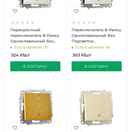
Перекрестный
Переключатель В Рамку
переключатель В Рамку
Одноклавишный Без
Одноклавишный Без
Подсветки
Подсветки
Белоснежный IP20 10А
Есть в наличии: 117
Есть в наличии: 116
Белоснежный IP20 10А
250В Zena Vega EL-BI
524
₽
/шт
303
₽
/шт
250В Zena Vega
В КОРЗИНУ
В КОРЗИНУ