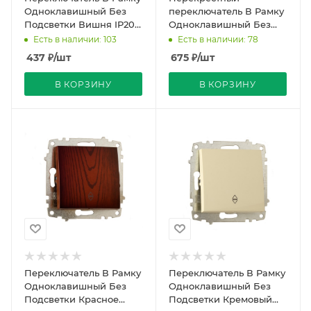
Одноклавишный Без
переключатель В Рамку
Подсветки Вишня IP20
Одноклавишный Без
10А 250В Zena Vega EL-
Подсветки Черный
Есть в наличии: 103
Есть в наличии: 78
BI
матовый IP20 10А 250В
437
₽
/шт
675
₽
/шт
Zena V
В КОРЗИНУ
В КОРЗИНУ
Переключатель В Рамку
Переключатель В Рамку
Одноклавишный Без
Одноклавишный Без
Подсветки Красное
Подсветки Кремовый