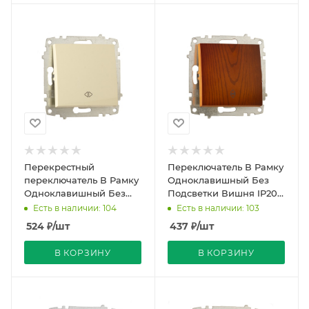
Перекрестный
Переключатель В Рамку
переключатель В Рамку
Одноклавишный Без
Одноклавишный Без
Подсветки Вишня IP20
Подсветки Кремовый
10А 250В Zena Vega EL-
Есть в наличии: 104
Есть в наличии: 103
IP20 10А 250В Zena Vega
BI
524
₽
/шт
437
₽
/шт
EL
В КОРЗИНУ
В КОРЗИНУ