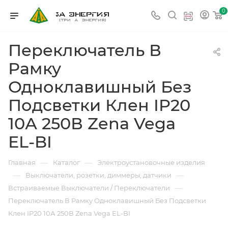
0
Переключатель В
Рамку
Одноклавишный Без
Подсветки Клен IP20
10А 250В Zena Vega
EL-BI
—
—
Главная
Каталог
Электроустановочные изделия
—
—
Выключатели, розетки, диммеры, датчики
—
Встраиваемые Выключатели / Переключатели
Переключатель В Рамку Одноклавишный Без Подсветки
Клен IP20 10А 250В Zena Vega EL-BI