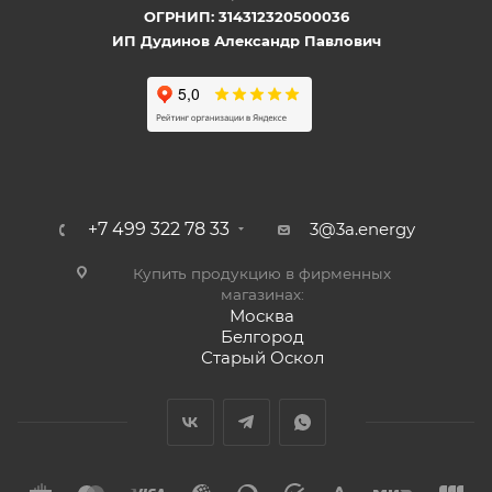
ОГРНИП: 314312320500036
ИП Дудинов Александр Павлович
+7 499 322 78 33
3@3a.energy
Купить продукцию в фирменных
магазинах:
Москва
Белгород
Старый Оскол