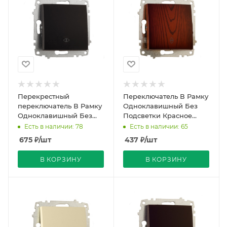
Перекрестный
Переключатель В Рамку
переключатель В Рамку
Одноклавишный Без
Одноклавишный Без
Подсветки Красное
Подсветки Черный
дерево IP20 10А 250В
Есть в наличии: 78
Есть в наличии: 65
матовый IP20 10А 250В
Zena Vega EL-BI
675
₽
/шт
437
₽
/шт
Zena V
В КОРЗИНУ
В КОРЗИНУ