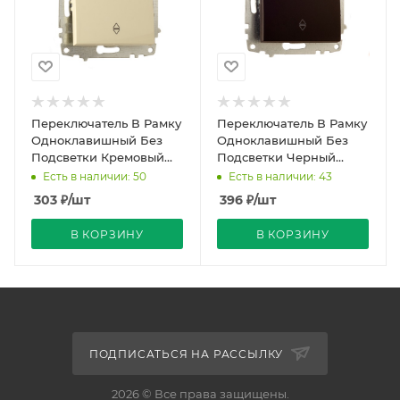
Переключатель В Рамку
Переключатель В Рамку
Одноклавишный Без
Одноклавишный Без
Подсветки Кремовый
Подсветки Черный
IP20 10А 250В Zena Vega
матовый IP20 10А 250В
Есть в наличии: 50
Есть в наличии: 43
EL-BI
Zena Vega EL-BI
303
₽
/шт
396
₽
/шт
В КОРЗИНУ
В КОРЗИНУ
ПОДПИСАТЬСЯ НА РАССЫЛКУ
2026 © Все права защищены.