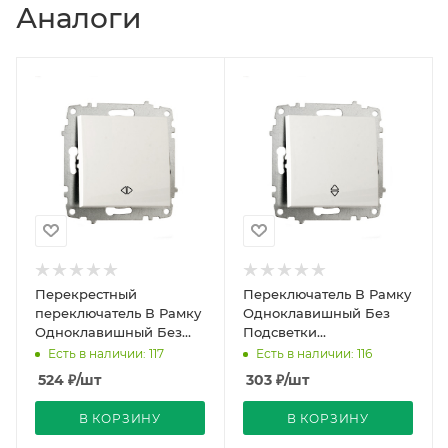
Аналоги
Перекрестный
Переключатель В Рамку
переключатель В Рамку
Одноклавишный Без
Одноклавишный Без
Подсветки
Подсветки
Белоснежный IP20 10А
Есть в наличии: 117
Есть в наличии: 116
Белоснежный IP20 10А
250В Zena Vega EL-BI
524
₽
/шт
303
₽
/шт
250В Zena Vega
В КОРЗИНУ
В КОРЗИНУ