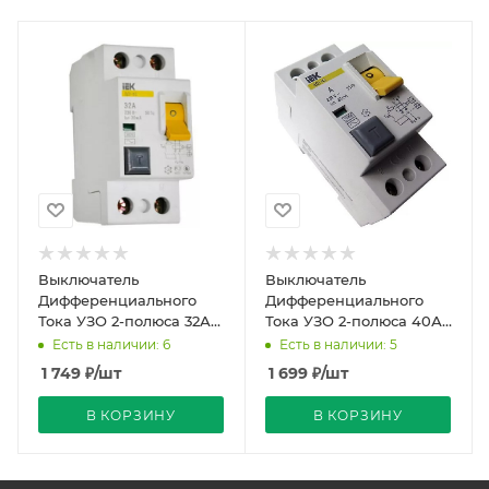
Выключатель
Выключатель
Дифференциального
Дифференциального
Тока УЗО 2-полюса 32А
Тока УЗО 2-полюса 40А
74х36х82мм 30мA ВД1-63
74х36х82мм 30мA ВД1-63
Есть в наличии: 6
Есть в наличии: 5
4,5кА IEK
4,5кА IEK
1 749
₽
/шт
1 699
₽
/шт
В КОРЗИНУ
В КОРЗИНУ