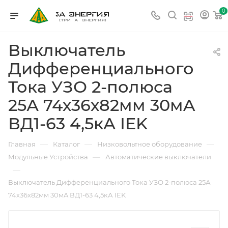
0
Выключатель
Дифференциального
Тока УЗО 2-полюса
25А 74х36х82мм 30мA
ВД1-63 4,5кА IEK
—
—
—
Главная
Каталог
Низковольтное оборудование
—
Модульные Устройства
Автоматические выключатели
—
Выключатель Дифференциального Тока УЗО 2-полюса 25А
74х36х82мм 30мA ВД1-63 4,5кА IEK