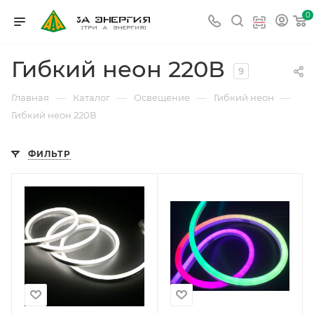
0
Гибкий неон 220В
9
—
—
—
—
Главная
Каталог
Освещение
Гибкий неон
Гибкий неон 220В
ФИЛЬТР