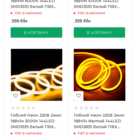
18Вт/м 6000К 144LED
18Вт/м 4000К 144LED
SMD3535 Белый ПВХ
SMD3535 Белый ПВХ
16х16 IP65 50м Рез 20см
16х16 IP65 50м Рез 20см
Нет в наличии
Нет в наличии
REDIGLE
REDIGLE
359
₽
/м
359
₽
/м
В КОРЗИНУ
В КОРЗИНУ
Гибкий Неон 220В 2жил
Гибкий Неон 220В 2жил
18Вт/м 3000К 144LED
18Вт/м Желтый 144LED
SMD3535 Белый ПВХ
SMD2835 Белый ПВХ
16х16 IP65 50м Рез 20см
16х16 IP65 50м REDIGLE
Нет в наличии
Нет в наличии