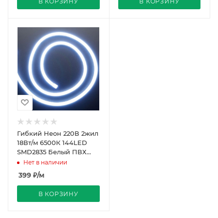
В КОРЗИНУ
В КОРЗИНУ
Гибкий Неон 220В 2жил
18Вт/м 6500К 144LED
SMD2835 Белый ПВХ
16х16 IP65 50м REDIGLE
Нет в наличии
399
₽
/м
В КОРЗИНУ