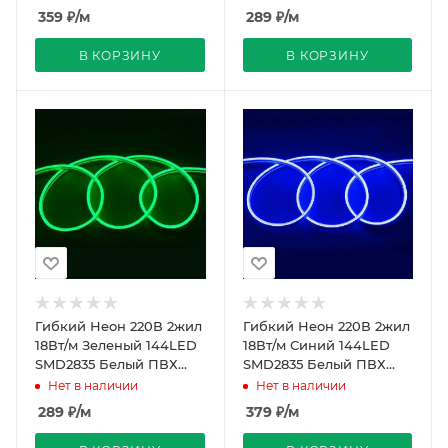
REDIGLE
359
₽
/м
289
₽
/м
В КОРЗИНУ
В КОРЗИНУ
Гибкий Неон 220В 2жил
Гибкий Неон 220В 2жил
18Вт/м Зеленый 144LED
18Вт/м Синий 144LED
SMD2835 Белый ПВХ
SMD2835 Белый ПВХ
16х16 IP65 50м REDIGLE
16х16 IP65 50м REDIGLE
Нет в наличии
Нет в наличии
289
₽
/м
379
₽
/м