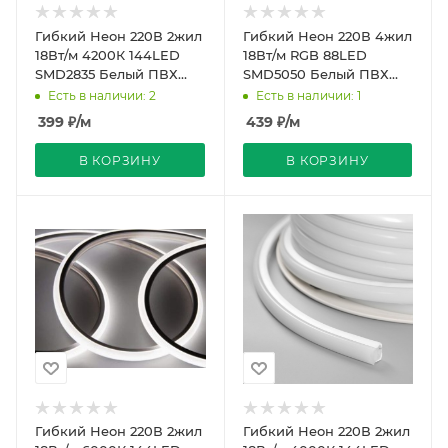
Гибкий Неон 220В 2жил
Гибкий Неон 220В 4жил
18Вт/м 4200К 144LED
18Вт/м RGB 88LED
SMD2835 Белый ПВХ
SMD5050 Белый ПВХ
16х16 IP65 50м REDIGLE
16х16 IP65 50м REDIGLE
Есть в наличии: 2
Есть в наличии: 1
399
₽
/м
439
₽
/м
В КОРЗИНУ
В КОРЗИНУ
Гибкий Неон 220В 2жил
Гибкий Неон 220В 2жил