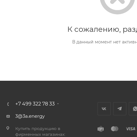
К сожалению, раз
В данный момент нет актив
+7 499 322 78 33
3@3a.energy
Купить продукцию в
фирменных магазинах: