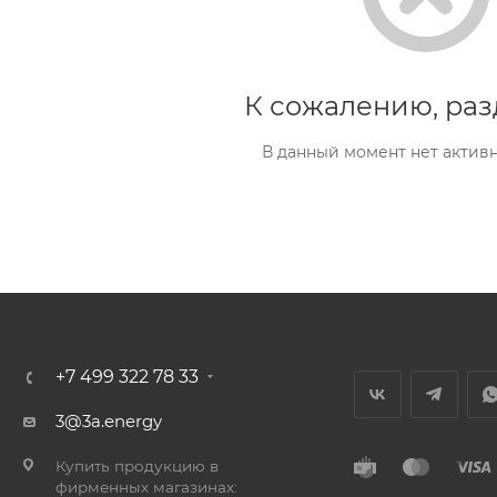
К сожалению, раз
В данный момент нет актив
+7 499 322 78 33
3@3a.energy
Купить продукцию в
фирменных магазинах: