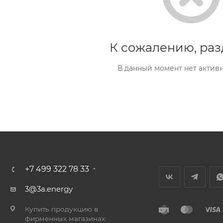
К сожалению, раз
В данный момент нет актив
+7 499 322 78 33
3@3a.energy
Купить продукцию в
фирменных магазинах: