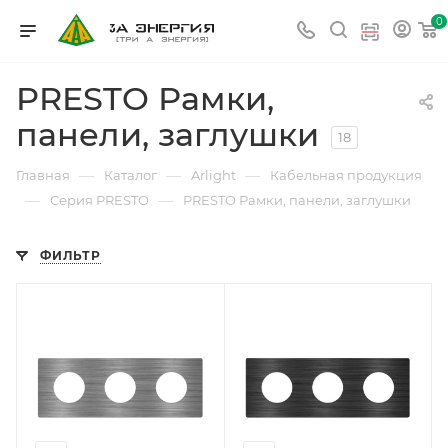
0
PRESTO Рамки,
панели, заглушки
18
—
—
—
Главная
Каталог
Arlight
Кабельная продукция
—
—
Серия PRESTO
PRESTO Рамки, панели, заглушки
ФИЛЬТР