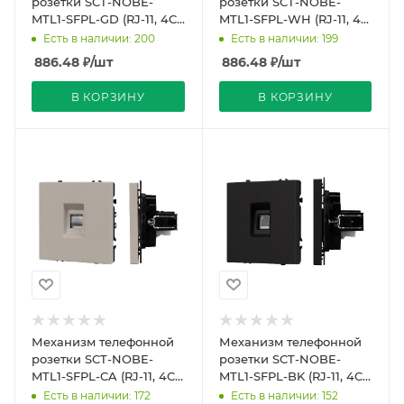
розетки SCT-NOBE-
розетки SCT-NOBE-
MTL1-SFPL-GD (RJ-11, 4C)
MTL1-SFPL-WH (RJ-11, 4C)
(Arlight, Золотой песок)
(Arlight, Белый кварц)
Есть в наличии: 200
Есть в наличии: 199
886.48
₽
/шт
886.48
₽
/шт
В КОРЗИНУ
В КОРЗИНУ
Механизм телефонной
Механизм телефонной
розетки SCT-NOBE-
розетки SCT-NOBE-
MTL1-SFPL-CA (RJ-11, 4C)
MTL1-SFPL-BK (RJ-11, 4C)
(Arlight, Кашемир)
(Arlight, Черный оникс)
Есть в наличии: 172
Есть в наличии: 152