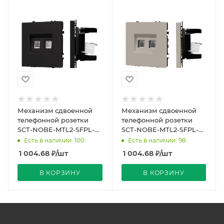
Механизм сдвоенной
Механизм сдвоенной
телефонной розетки
телефонной розетки
SCT-NOBE-MTL2-SFPL-
SCT-NOBE-MTL2-SFPL-
BK (RJ-11, 4C) (Arlight,
CA (RJ-11, 4C) (Arlight,
Есть в наличии: 100
Есть в наличии: 98
Черный оникс)
Кашемир)
1 004.68
₽
/шт
1 004.68
₽
/шт
В КОРЗИНУ
В КОРЗИНУ