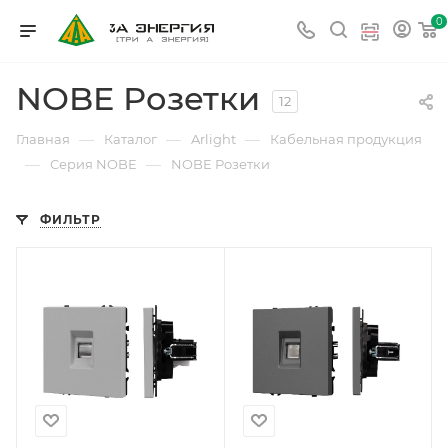
0
NOBE Розетки
12
—
—
—
Главная
Каталог
Arlight
Кабельная продукция
—
—
Серия NOBE
NOBE Розетки
ФИЛЬТР