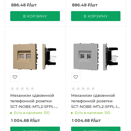
886.48
₽
/шт
886.48
₽
/шт
В КОРЗИНУ
В КОРЗИНУ
Механизм сдвоенной
Механизм сдвоенной
телефонной розетки
телефонной розетки
SCT-NOBE-MTL2-SFPL-
SCT-NOBE-MTL2-SFPL-IS
GD (RJ-11, 4C) (Arlight,
(RJ-11, 4C) (Arlight,
Есть в наличии: 100
Есть в наличии: 100
Золотой песок)
Никель)
1 004.68
₽
/шт
1 004.68
₽
/шт