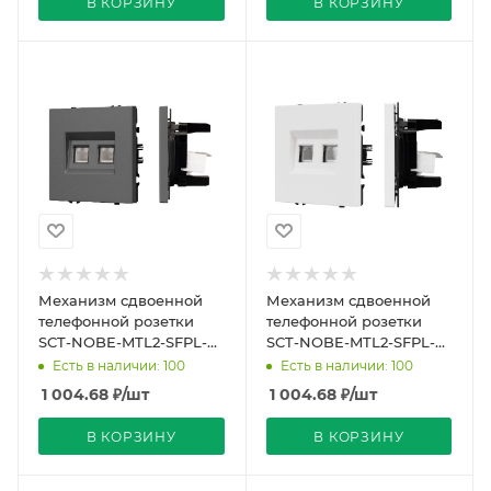
В КОРЗИНУ
В КОРЗИНУ
Механизм сдвоенной
Механизм сдвоенной
телефонной розетки
телефонной розетки
SCT-NOBE-MTL2-SFPL-
SCT-NOBE-MTL2-SFPL-
GR (RJ-11, 4C) (Arlight,
WH (RJ-11, 4C) (Arlight,
Есть в наличии: 100
Есть в наличии: 100
Серый базальт)
Белый кварц)
1 004.68
₽
/шт
1 004.68
₽
/шт
В КОРЗИНУ
В КОРЗИНУ