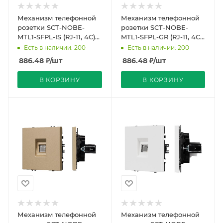
Механизм телефонной
Механизм телефонной
розетки SCT-NOBE-
розетки SCT-NOBE-
MTL1-SFPL-IS (RJ-11, 4C)
MTL1-SFPL-GR (RJ-11, 4C)
(Arlight, Никель)
(Arlight, Серый базальт)
Есть в наличии: 200
Есть в наличии: 200
886.48
₽
/шт
886.48
₽
/шт
В КОРЗИНУ
В КОРЗИНУ
Механизм телефонной
Механизм телефонной