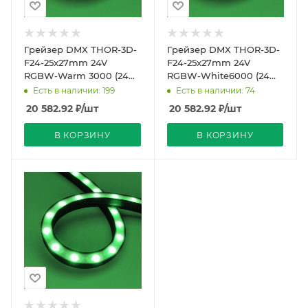
Грейзер DMX THOR-3D-
Грейзер DMX THOR-3D-
F24-25x27mm 24V
F24-25x27mm 24V
RGBW-Warm 3000 (24
RGBW-White6000 (24
W/m, IP65, 1m, wire x2)
W/m, IP65, 1m, wire x2)
Есть в наличии: 199
Есть в наличии: 74
(Arlight, Силикон)
(Arlight, Силикон)
20 582.92
₽
/шт
20 582.92
₽
/шт
В КОРЗИНУ
В КОРЗИНУ