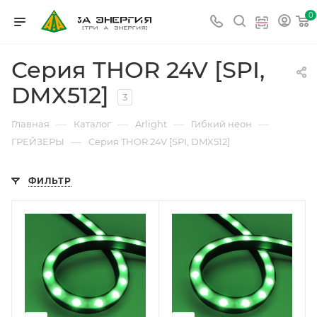
0
Серия THOR 24V [SPI,
DMX512]
3
—
—
—
—
Главная
Каталог
Arlight
Гибкий неон
—
ГРЕЙЗЕРЫ
Серия THOR 24V [SPI, DMX512]
ФИЛЬТР