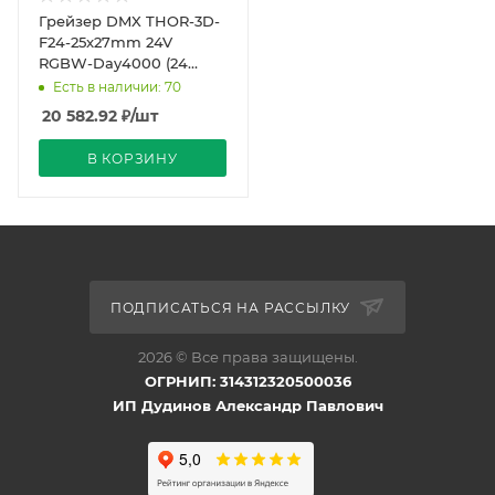
Грейзер DMX THOR-3D-
F24-25x27mm 24V
RGBW-Day4000 (24
W/m, IP65, 1m, wire x2)
Есть в наличии: 70
(Arlight, Силикон)
20 582.92
₽
/шт
В КОРЗИНУ
ПОДПИСАТЬСЯ НА РАССЫЛКУ
2026 © Все права защищены.
ОГРНИП: 314312320500036
ИП Дудинов Александр Павлович