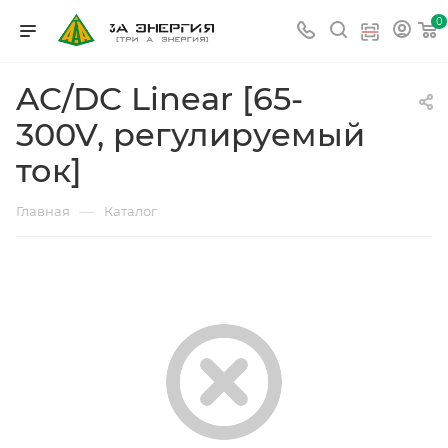
0
AC/DC Linear [65-
300V, регулируемый
ток]
—
Главная
Каталог