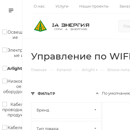
О нас
Услуги
Наши проекты
Зака
Управление по WIFI 
—
—
—
Главная
Каталог
Arlight
Блоки пит
По умолчанию
ФИЛЬТР
Бренд
Тип товара