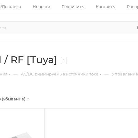
з/Доставка
Новости
Реквизиты
Контакты
Расп
/ RF [Tuya]
1
—
—
ания
AC/DC диммируемые источники тока
Управление п
 (убывание)