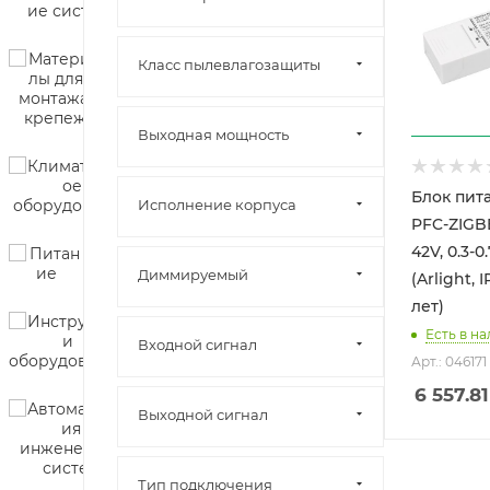
Класс пылевлагозащиты
Выходная мощность
Блок пит
Исполнение корпуса
PFC-ZIGBE
42V, 0.3-0
Диммируeмый
(Arlight, 
лет)
Есть в на
Входной сигнал
Арт.: 046171
6 557.81
Выходной сигнал
Тип подключения