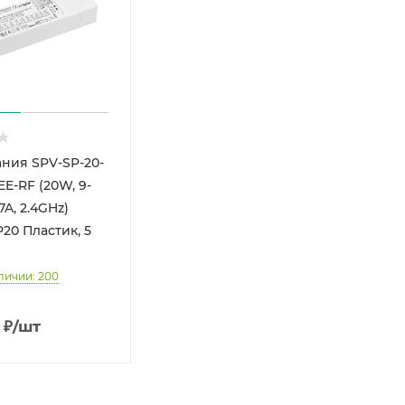
ания SPV-SP-20-
E-RF (20W, 9-
.7A, 2.4GHz)
IP20 Пластик, 5
личии: 200
₽
/шт