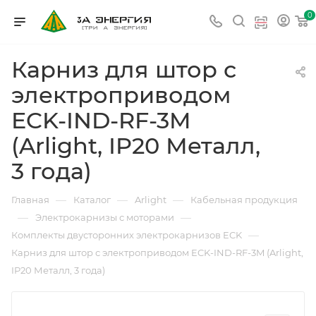
0
Карниз для штор с
электроприводом
ECK-IND-RF-3M
(Arlight, IP20 Металл,
3 года)
—
—
—
Главная
Каталог
Arlight
Кабельная продукция
—
—
Электрокарнизы с моторами
—
Комплекты двусторонних электрокарнизов ECK
Карниз для штор с электроприводом ECK-IND-RF-3M (Arlight,
IP20 Металл, 3 года)