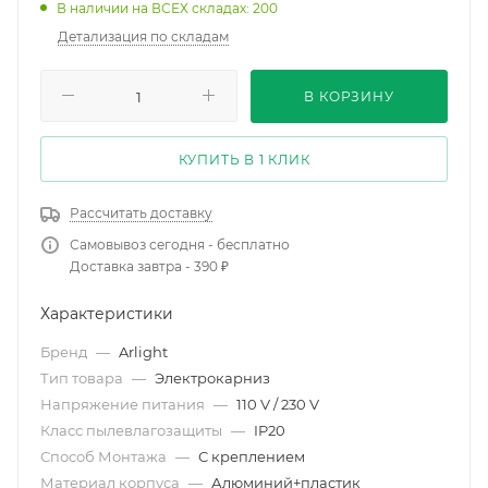
В наличии на ВСЕХ складах: 200
Детализация по складам
В КОРЗИНУ
КУПИТЬ В 1 КЛИК
Рассчитать доставку
Самовывоз сегодня - бесплатно
Доставка завтра - 390 ₽
Характеристики
Бренд
—
Arlight
Тип товара
—
Электрокарниз
Напряжение питания
—
110 V / 230 V
Класс пылевлагозащиты
—
IP20
Способ Монтажа
—
С креплением
Материал корпуса
—
Алюминий+пластик