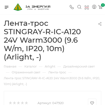
0
Лента-трос
STINGRAY-R-IC-A120
24V Warm3000 (9.6
W/m, IP20, 10m)
(Arlight, -)
—
—
—
Главная
Каталог
Arlight
Дизайнерский свет
—
—
—
Отраженный свет
Лента-трос
Лента-трос STINGRAY-R-IC-A120 24V Warm3000 (9.6 W/m, IP20,
10m) (Arlight, -)
Артикул:
047920