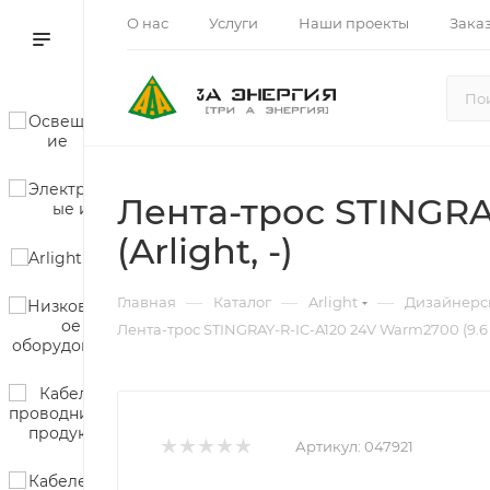
О нас
Услуги
Наши проекты
Зака
Лента-трос STINGRAY
(Arlight, -)
—
—
—
Главная
Каталог
Arlight
Дизайнерс
Лента-трос STINGRAY-R-IC-A120 24V Warm2700 (9.6 W/
Артикул:
047921