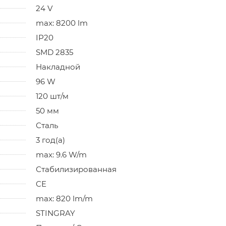
24 V
max: 8200 lm
IP20
SMD 2835
Накладной
96 W
120 шт/м
50 мм
Сталь
3 год(а)
max: 9.6 W/m
Стабилизированная
CE
max: 820 lm/m
STINGRAY