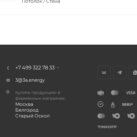
Потолок / Cтена
+7 499 322 78 33
3@3a.energy
Купить продукцию в
фирменных магазинах:
Москва
Белгород
Старый Оскол