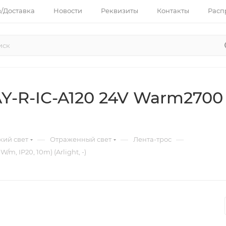
з/Доставка
Новости
Реквизиты
Контакты
Расп
-R-IC-A120 24V Warm2700 (
—
—
—
кий свет
Отраженный свет
Лента-трос
m, IP20, 10m) (Arlight, -)