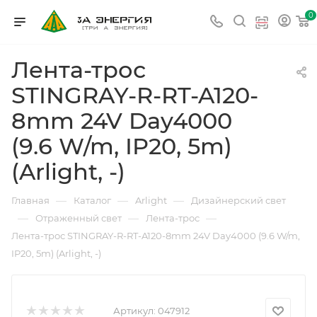
0
Лента-трос
STINGRAY-R-RT-A120-
8mm 24V Day4000
(9.6 W/m, IP20, 5m)
(Arlight, -)
—
—
—
Главная
Каталог
Arlight
Дизайнерский свет
—
—
—
Отраженный свет
Лента-трос
Лента-трос STINGRAY-R-RT-A120-8mm 24V Day4000 (9.6 W/m,
IP20, 5m) (Arlight, -)
Артикул:
047912