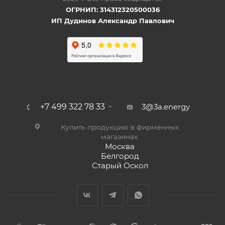
ОГРНИП: 314312320500036
ИП Дудинов Александр Павлович
+7 499 322 78 33
3@3a.energy
Купить продукцию в фирменных
магазинах:
Москва
Белгород
Старый Оскол