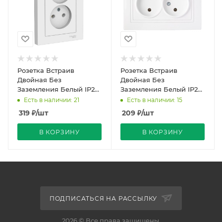
Розетка Встраив
Розетка Встраив
Двойная Без
Двойная Без
Заземления Белый IP20
Заземления Белый IP20
10А 250В ATLASDESIGN
10А 250В Уют Bylectrica
Есть в наличии: 21
Есть в наличии: 15
Schneider Electric
319
₽
/шт
209
₽
/шт
В КОРЗИНУ
В КОРЗИНУ
ПОДПИСАТЬСЯ НА РАССЫЛКУ
2026 © Все права защищены.