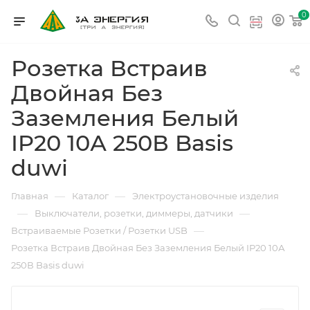
0
Розетка Встраив
Двойная Без
Заземления Белый
IP20 10А 250В Basis
duwi
—
—
Главная
Каталог
Электроустановочные изделия
—
—
Выключатели, розетки, диммеры, датчики
—
Встраиваемые Розетки / Розетки USB
Розетка Встраив Двойная Без Заземления Белый IP20 10А
250В Basis duwi